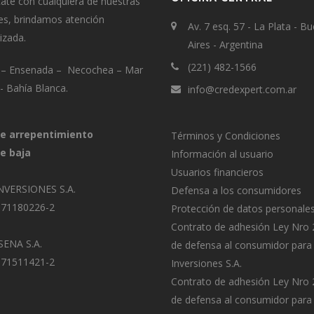
te con cualquiera de nuestras
es, brindamos atención
Av. 7 esq. 57 - La Plata - B
izada.
Aires - Argentina
(221) 482-1566
a – Ensenada – Necochea – Mar
a- Bahía Blanca.
info@credexpert.com.ar
e arrepentimiento
Términos y Condiciones
e baja
Información al usuario
Usuarios financieros
NVERSIONES S.A.
Defensa a los consumidores
-71180226-2
Protección de datos personale
Contrato de adhesión Ley Nro
ENA S.A.
de defensa al consumidor para
-71511421-2
Inversiones S.A.
Contrato de adhesión Ley Nro
de defensa al consumidor para