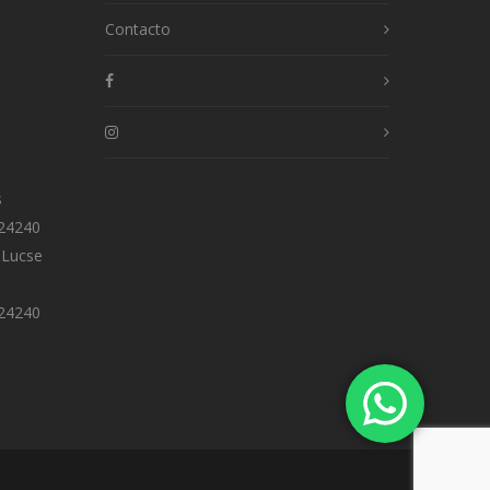
Contacto
s
 24240
 Lucse
 24240