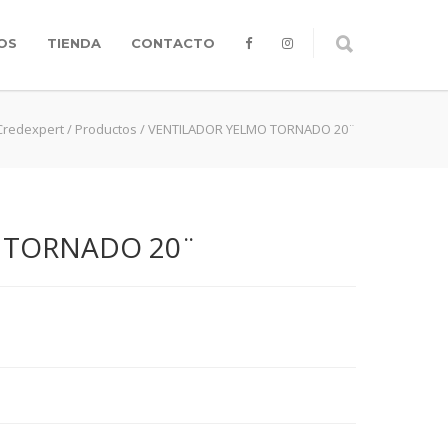
OS
TIENDA
CONTACTO
Credexpert
/
Productos
/
VENTILADOR YELMO TORNADO 20¨
 TORNADO 20¨