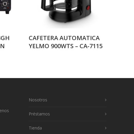
BGH
CAFETERA AUTOMATICA
9N
YELMO 900WTS – CA-7115
Nosotros
uenos
Préstamos
Tienda