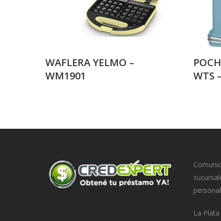
WAFLERA YELMO –
POCH
WM1901
WTS 
Comunica
sucursal
personal
La Plat