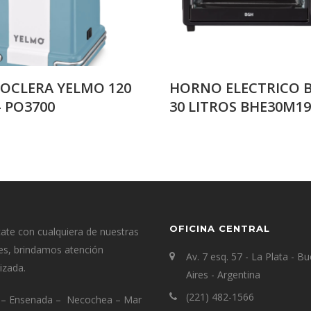
OCLERA YELMO 120
HORNO ELECTRICO 
– PO3700
30 LITROS BHE30M1
OFICINA CENTRAL
te con cualquiera de nuestras
es, brindamos atención
Av. 7 esq. 57 - La Plata - B
izada.
Aires - Argentina
(221) 482-1566
a – Ensenada – Necochea – Mar