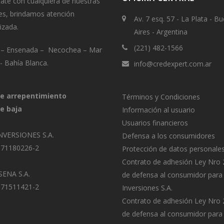
te con cualquiera de nuestras
es, brindamos atención
Av. 7 esq. 57 - La Plata - B
izada.
Aires - Argentina
(221) 482-1566
a – Ensenada – Necochea – Mar
a- Bahía Blanca.
info@credexpert.com.ar
e arrepentimiento
Términos y Condiciones
e baja
Información al usuario
Usuarios financieros
NVERSIONES S.A.
Defensa a los consumidores
-71180226-2
Protección de datos personale
Contrato de adhesión Ley Nro
ENA S.A.
de defensa al consumidor para
-71511421-2
Inversiones S.A.
Contrato de adhesión Ley Nro
de defensa al consumidor para