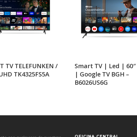
T TV TELEFUNKEN /
Smart TV | Led | 60″
 UHD TK4325FS5A
| Google TV BGH –
B6026US6G
OFICINA CENTRAL